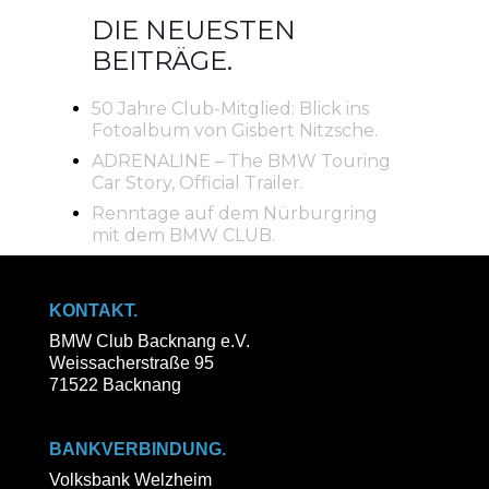
DIE NEUESTEN
BEITRÄGE.
50 Jahre Club-Mitglied: Blick ins
Fotoalbum von Gisbert Nitzsche.
ADRENALINE – The BMW Touring
Car Story, Official Trailer.
Renntage auf dem Nürburgring
mit dem BMW CLUB.
KONTAKT.
BMW Club Backnang e.V.
Weissacherstraße 95
71522 Backnang
BANKVERBINDUNG.
Volksbank Welzheim