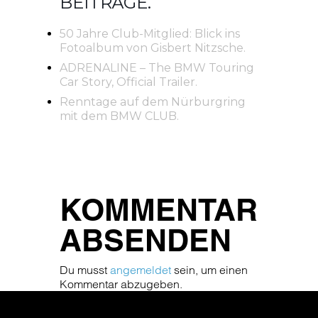
BEITRÄGE.
50 Jahre Club-Mitglied: Blick ins
Fotoalbum von Gisbert Nitzsche.
ADRENALINE – The BMW Touring
Car Story, Official Trailer.
Renntage auf dem Nürburgring
mit dem BMW CLUB.
KOMMENTAR
ABSENDEN
Du musst
angemeldet
sein, um einen
Kommentar abzugeben.